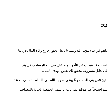
جد
تشغلك تساؤلات حول الطريقة الصحيحة لإخراج زكاة مالك؟ هل تريد أن تساهم في بناء بيوت الله وتتساءل: هل يجوز إخراج زكاة المال في بناء 
إذا كنت من الأشخاص الذين يحرصون على أداء زكاتهم بالطريقة الشرعية الصحيحة، وتبحث عن الأجر المضاعف في بناء المساجد، في هذا 
إلى بدائل مشروعة تحقق لك نفس الهدف النبيل.
«من بنى لله مسجدًا يبتغي به وجه الله بنى الله له مثله في الجنة» 
 ونضع بين يديك فرصة تأسيس وبناء وتعمير عدد من المساجد بالمناطق الأشد احتياجاً عبر موقع التبرعات الرسمي لجمعية العناية بالمساجد 