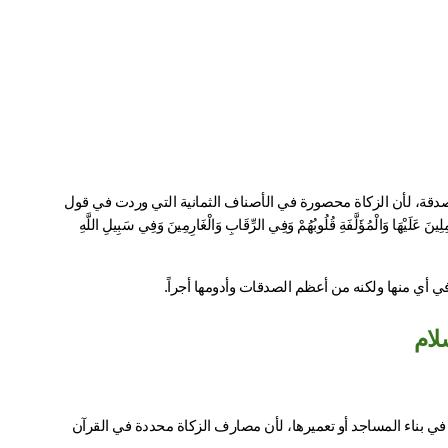
، وإنما تكون من مال الصدقة، لأن الزكاة محصورة في الأصناف الثمانية التي وردت في قول 
الله تعالى في سورة التوبة آية 60: "إِنَّمَا الصَّدَقَاتُ لِلْفُقَرَاءِ وَالْمَسَاكِينِ وَالْعَامِلِينَ عَلَيْهَا وَالْمُؤَلَّفَةِ قُلُوبُهُمْ وَفِي الرِّقَابِ وَالْغَارِمِينَ وَفِي سَبِيلِ اللَّهِ 
في أي منها ولكنه من أعظم الصدقات وأدومها أجراً.
لام
أفتت هيئة كبار العلماء بالمملكة العربية السعودية بأنه لا يجوز صرف الزكاة في بناء المساجد أو تعميرها، لأن مصارف الزكاة محددة في القرآن 