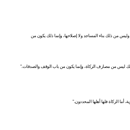
"الزكاة إنما تصرف في الأصناف الثمانية الذين سمى الله في كتابه الكريم، وليس من ذلك بناء المساجد ولا إصلاحها، وإنما ذلك يكون من 
 ذلك ليس من مصارف الزكاة، وإنما يكون من باب الوقف والصدقات."
 أما الزكاة فلها أهلها المحددون."