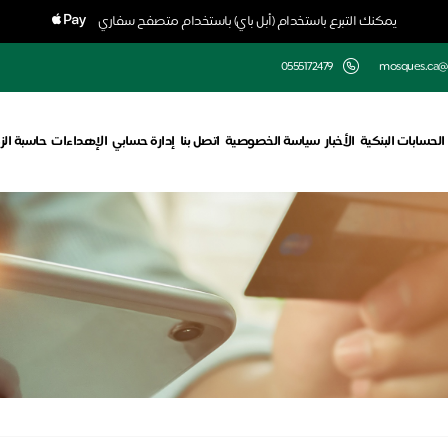
يمكنك التبرع باستخدام (أبل باي) باستخدام متصفح سفاري
0555172479
mosques.ca@
الحسابات البنكية
الأخبار
سياسة الخصوصية
اتصل بنا
إدارة حسابي
الإهداءات
حاسبة الز