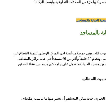
بات، ولكنها جزء من الصدقات التطوعية وليست الزكاة."
ية بالمساجد
تُعَدّ جمعية المنارة من الجمعيات السعودية الرائدة في بناء وعمارة وصيانة بيوت الله، وهي جمعية مرخّصة لدى المركز الوطني لتنمية القطاع غير 
الربحي برقم (5600)، يقع مقرها في إمباري بمحافظة عقلة الصقور – القصيم، وتخدم 14 جامعاً وأكثر من 66 مسجداً في عدة مراكز بالمنطقة، 
أنجزت الجمعية مؤخراً مساجد أكاديمية الخيل والنايف، وتوشك على الانتهاء من مسجد العليا، كما تعمل على جامع كبير يربط بين عقلة الصقور 
 بيوت الله تعالى.
خيرية، حيث يمكن للمساهم أن يختار منها ما يناسب إمكانياته: