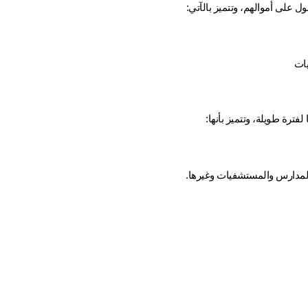
ل على أموالهم، وتتميز بالآتي:
يات
رة طويلة، وتتميز بأنها:
 والمدارس والمستشفيات وغيرها.