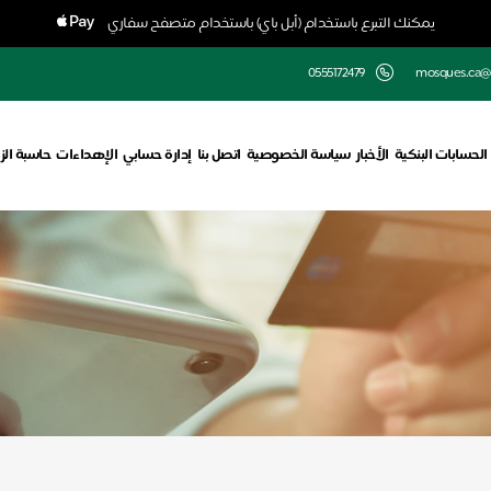
يمكنك التبرع باستخدام (أبل باي) باستخدام متصفح سفاري
0555172479
mosques.ca@
الحسابات البنكية
الأخبار
سياسة الخصوصية
اتصل بنا
إدارة حسابي
الإهداءات
حاسبة الز