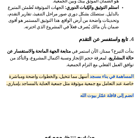
هو الضمان الموثق بينك وبين الجمعية.
استلم التوثيق والإثبات الدوري: 
الجهات الموثوقة تُطمئن المتبرع 
بالدليل. ستصلك بشكل دوري صور مراحل التنفيذ، تقارير التقدم، 
وتحديثات واضحة من أرض الواقع. هذا التوثيق المستمر هو أقوى 
ضمان بأن مالك يُصرف فعلاً في المشروع الذي اخترته.
 تابع واستفسر عن التقدم
أت التبرع؟ ممتاز، الآن استمر في 
متابعة الجهة المانحة والاستفسار عن 
لة المشاريع
، لمعرفة حجم الإنجاز ونسبة اكتمال المشروع، والتأكد من 
فق العمل الفعلي مع التزام الجمعية.
مساهمة في بناء مسجد 
أسهل مما تتخيل، والخطوات واضحة ومباشرة 
صة عند التعامل مع جمعية موثوقة مثل جمعية العناية بالمساجد بإمباري.
م إلى قافلة عمّار بيوت الله