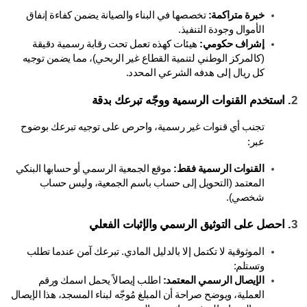
خبرة متراكمة:
 تخصصها في البناء والصيانة يضمن كفاءة إنفاق 
الأموال وجودة التنفيذ.
إشراف حكومي: 
هيئات كهذه تعمل تحت رقابة رسمية دقيقة 
(كالمركز الوطني لتنمية القطاع غير الربحي)، مما يضمن توجيه 
كل ريال إلى هدفه الشرعي المحدد.
 استخدم القنوات الرسمية ووجّه تبرعك بدقة
تجنب أي قنوات غير رسمية، واحرص على توجيه تبرعك بوضوح 
عبر:
القنوات الرسمية فقط:
 موقع الجمعية الرسمي أو حسابها البنكي 
المعتمد (التحويل إلى حساب باسم الجمعية، وليس حساب 
شخصي).
 احصل على التوثيق الرسمي والإثبات الفعلي
الموثوقية لا تكتمل إلا بالدليل المادي. تبرعك آمن عندما تطلب 
وتستلم:
الإيصال الرسمي المعتمد: 
اطلب إيصالاً يحمل اسمك ورقم 
العملية، ويوضح صراحة أن المبلغ مُوجّه لبناء المسجد، هذا الإيصال 