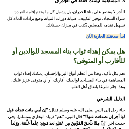
الأجر لا يقتصر على بناء الجدران، بل يشمل كل ما يخدم إقامة العبادة: 
شراء السجاد، توفير التكييف، صيانة دورات المياه، وضع برادات الماء. كل 
هيل تقدمه للمصلين يُكتب في ميزان حسناتك.
أ صدقتك الجارية الآن
هل يمكن إهداء ثواب بناء المسجد للوالدين أو 
أقارب أو المتوفى؟
نعم بكل تأكيد، وهذا من أعظم أنواع البر والإحسان، يمكنك إهداء ثواب 
المساهمة في بناء المساجد لوالديك، أقاربك، أو أي متوفى عزيز عليك، 
ا جائز شرعًا باتفاق أهل العلم.
دليل الشرعي
ء رجل إلى النبي صلى الله عليه وسلم فقال: 
"إن أمي ماتت فجأة، فهل 
ا أجر إن تصدقت عنها؟"
 قال النبي: 
"نعم"
 (رواه البخاري ومسلم)، وفي 
يث آخر: 
"إنَّ مِمَّا يَلْحَقُ المُؤْمِنَ مِن عَمَلِهِ بَعدَ مَوتِهِ: عِلْماً عَلَّمَهُ، ووَلَداً 