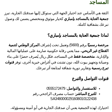
مساجد
قة هي الأساس عند اختيار الجهة التي ستوكل إليها صدقتك الجارية، تبرز 
ية العناية بالمساجد بإمباري
 كخيار موثوق ومتخصص يضمن لك وصول 
رعك بشفافية كاملة.
اذا جمعية العناية بالمساجد بإمباري؟
خصة رسميًا
 برقم (5600) وتعمل تحت إشراف 
المركز الوطني لتنمية 
قطاع غير الربحي
، مما يعني رقابة حكومية صارمة على عملياتها المالية 
إدارية، 
متخصصة فقط
 في المساجد، فكل ريال يُصرف حصرًا على بناء 
يانة وتجهيز بيوت الله، دون تشتت في أغراض خيرية أخرى، توفر 
قنوات 
رع رسمية
 وتقارير دورية شفافة لمتابعة أثر تبرعك.
وات التواصل والتبرع
للاستفسار والتواصل
: 0555172479
للتبرع المباشر
: حساب مصرف الراجحي رقم 
SA3480000291608010122438
اختيارك لهذه الجمعية يعني أن صدقتك الجارية في أيدٍ أمينة ومسؤولة، 