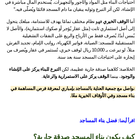
احتياجات البناء مثل المواد والأجور والتجهيزات. يُستخدم المال مباشرة في 
نشاء، لكن أثر التبرع وثوابه يبقيان ما دام المسجد قائمًا ويُصلّى فيه.”
 
الوقف الخيري
 فهو نظام مختلف تمامًا يهدف للاستدامة، مبلغك يتحول 
إلى أصل استثماري ثابت (مثل عقار يُؤجر أو صكوك استثمارية)، والأصل لا 
يُمس أبدًا. يُصرف فقط من الأرباح والريع على النفقات التشغيلية 
المستقبلية للمسجد: الصيانة، فواتير الكهرباء، رواتب الإمام، تجديد الفرش. 
مثلاً، لو تبرعت بـ 10,000 ريال لوقف خيري، تُستثمر في عقار ويُصرف من 
جاره على احتياجات المسجد سنة بعد سنة.
خلاصة: كلاهما صدقة جارية عظيمة، لكن 
التبرع للبناء يركز على الإنشاء 
لوجود
، بينما 
الوقف يركز على الاستمرارية والرعاية
.
واصل مع جمعية العناية بالمساجد بإمباري لمعرفة فرص المساهمة في 
ء مسجد وفي الأوقاف الخيرية معًا.
فضل بناء المساجد​
أ أيضا: 
ف يكون بناء المسجد صدقة جارية؟