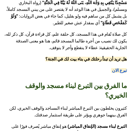
جِدًا يَبْتَغِي بِهِ وَجْهَ اللَّهِ، بَنَى اللَّهُ لَهُ بَيْتًا فِي الْجَنَّةِ"
 (رواه البخاري 
ومسلم)، والجميل في هذا الوعد أنه لا يقتصر على من يبني المسجد كاملاً، 
 يشمل كل من ساهم فيه ولو بقليل، كما جاء في بعض الروايات: 
"وَلَوْ 
َفْحَصِ قَطَاةٍ"
 أي بمقدار عش صغير للطير.
كل صلاة تُقام في هذا المسجد، كل حلقة علم، كل قراءة قرآن، كل ذكر لله، 
يكون لك نصيب من أجره طالما المسجد قائم، هذا هو معنى الصدقة 
ارية الحقيقية: عطاء لا ينقطع وأجر لا يتوقف.
 تريد أن تبدأ رحلتك في بناء بيت لك في الجنة؟
ع الان 
ما الفرق بين التبرع لبناء مسجد والوقف 
خيري؟
كثيرون يخلطون بين التبرع المباشر لبناء المساجد والوقف الخيري، لكن 
فرق بينهما جوهري ويؤثر على طريقة استثمار صدقتك.
برع لبناء مسجد (الإنفاق المباشر)
 هو إنفاق مباشر يُصرف فورًا على 