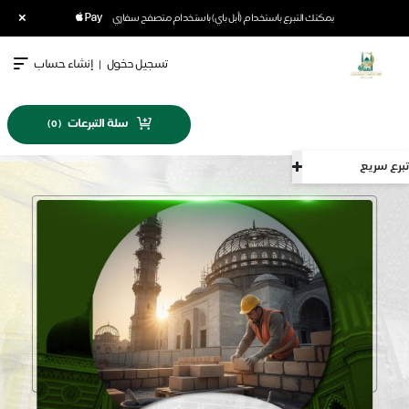
×
يمكنك التبرع باستخدام (أبل باي) باستخدام متصفح سفاري
تسجيل دخول
|
إنشاء حساب
سلة التبرعات
)
0
(
سريع