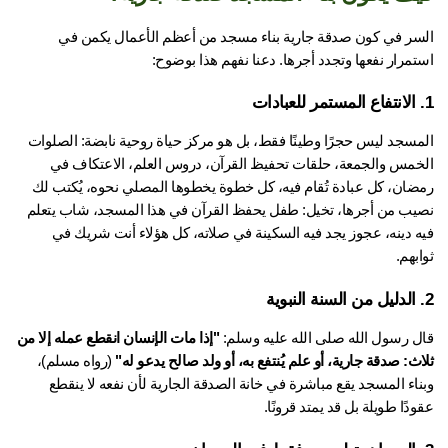
السر في كون صدقة جارية بناء مسجد من أعظم الأعمال يكمن في 
مرار نفعها وتجدد أجرها. دعنا نفهم هذا بوضوح:
المسجد ليس حجرًا وطينًا فقط، بل هو مركز حياة روحية نابضة: الصلوات 
الخمس والجمعة، حلقات تحفيظ القرآن، دروس العلم، الاعتكاف في 
رمضان، كل عبادة تُقام فيه، كل خطوة يخطوها المصلي نحوه، يُكتب لك 
نصيب من أجرها، تخيل: طفل يحفظ القرآن في هذا المسجد، شاب يتعلم 
فيه دينه، عجوز يجد فيه السكينة في صلاته، كل هؤلاء أنت شريك في 
بهم.
ل رسول الله صلى الله عليه وسلم: 
"إذا مات الإنسان انقطع عمله إلا من 
ث: صدقة جارية، أو علم يُنتفع به، أو ولد صالح يدعو له"
 (رواه مسلم)، 
وبناء المسجد يقع مباشرة في خانة الصدقة الجارية لأن نفعه لا ينقطع 
دًا طويلة بل قد يمتد قرونًا.