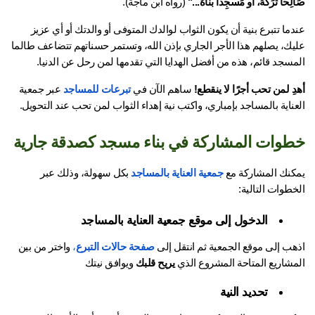
ِحاً تَرَكَهُ، أو مَسجِداً بَنَاهُ..."
 (رواه ابن ماجة).
عندما تتبرع بنية أن يكون الثواب لوالدك المتوفى أو والدتك أو أي عزيز 
عليك، يصلهم هذا الأجر الجاري بإذن الله، وتستمر حسناتهم تتضاعف طالما 
مسجد قائم، هذه من أفضل الهدايا التي تقدمها لمن رحل عن الدنيا.
ِ لمن تحب أجرًا لا ينقطع!
 ساهم الآن في 
تبرعات للمساجد
 عبر جمعية 
ناية بالمساجد بإمباري، واكتب نية إهداء الثواب لمن تحب عند التحويل.
وات المشاركة في بناء مسجد كصدقة جارية
كنك المشاركة مع
 جمعية العناية بالمساجد
 بكل سهولة، وذلك عبر 
طوات التالية:
 الدخول إلى موقع جمعية العناية بالمساجد
هب إلى موقع الجمعية ثم انتقل إلى
صفحة حالات التبرع
،
 واختر من بين 
مشاريع المتاحة المشروع الذي 
يريح قلبك
 ويوافق نيتك
 تحديد النية