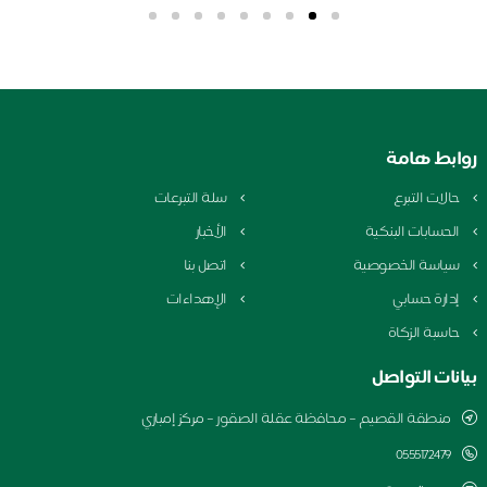
بط هامة
الات التبرع
سلة التبرعات
لحسابات البنكية
الأخبار
ياسة الخصوصية
اتصل بنا
دارة حسابي
الإهداءات
اسبة الزكاة
نات التواصل
منطقة القصيم – محافظة عقلة الصقور – مركز إمباري
0555172479