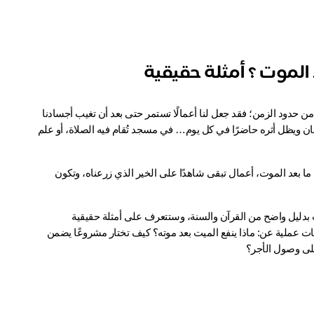
 الموت​ ؟ أمثلة حقيقية
حين نتأمل في أعمارنا ندرك أنها قصيرة مهما طالت، لكن رحمة الله أعظم من حدود الزمن؛ فقد جعل لنا أعمالًا تستمر حتى بعد أن تغيب أجسادنا 
عن الدنيا، وتبقى تكتب في صحائفنا نورًا وحسنات، فما أكرم أن يرحل الإنسان ويظل أثره حاضرًا في كل يوم… في مسجد تُقام فيه الصلاة، أو علم 
لقد فتح الله لعباده بابًا من أوسع أبواب البرّ: الأعمال التي يستمر أجرها إلى ما بعد الموت، أعمال تبقى شاهدًا على الخير الذي زرعناه، وتكون 
في هذا المقال ستكتشف من الأعمال التي يستمر أجرها إلى ما بعد الموت بدليل واضح من القرآن والسنة، وستتعرف على أمثلة حقيقية 
لمشاريع صدقات جارية مع جمعية العناية بالمساجد في القصيم، ستجد إجابات عملية عن: ماذا ينفع الميت بعد موته؟ كيف تختار مشروعًا يضمن 
لى وصول الأجر؟