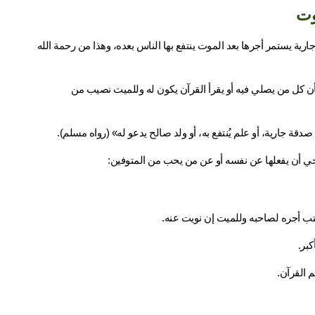
وت
حين يغادر الإنسان هذه الدنيا، ينقطع عمله إلا ما كان له من أثر باقٍ وصدقة جارية يستمر أجرها بعد الموت ينتفع بها الناس بعده، وهذا من رحمة الله 
وتُعد صدقة جارية بناء مسجد من أعظم الأعمال التي يهدى أجرها للميت، لأن كل من يصلي فيه أو يقرأ القرآن يكون له وللميت نصيب من 
دقة جارية، أو علم يُنتفع به، أو ولد صالح يدعو له» (رواه مسلم).
لحي أن يفعلها عن نفسه أو عن من يحب من المتوفين: