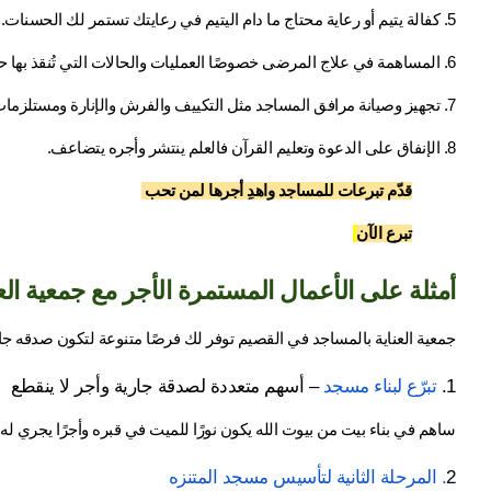
5. كفالة يتيم أو رعاية محتاج ما دام اليتيم في رعايتك تستمر لك الحسنات.
6. المساهمة في علاج المرضى خصوصًا العمليات والحالات التي تُنقذ بها حياة إنسان.
7. تجهيز وصيانة مرافق المساجد مثل التكييف والفرش والإنارة ومستلزمات الصلاة.
8. الإنفاق على الدعوة وتعليم القرآن فالعلم ينتشر وأجره يتضاعف.
قدّم تبرعات للمساجد واهدِ أجرها لمن تحب 
تبرع الآن
أمثلة على الأعمال المستمرة الأجر مع جمعية ال
جمعية العناية بالمساجد في القصيم توفر لك فرصًا متنوعة لتكون صدقه جار
1.
 تبرّع لبناء مسجد
 – أسهم متعددة لصدقة جارية وأجر لا ينقطع
ساهم في بناء بيت من بيوت الله يكون نورًا للميت في قبره وأجرًا يجري له م
2
. المرحلة الثانية لتأسيس مسجد المتنزه