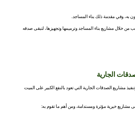
عون به، وفي مقدمة ذلك بناء المساجد.
ومع جمعية العناية بالمساجد في القصيم، يمكنك أن تهدي هذا الأجر لمن تحب من خلال مشاريع بناء المساجد وترميمها وتجهيزها، لتبقى صدقه 
صدقات الجارية
تضطلع جمعية العناية بالمساجد في القصيم بدور رائد في تعمير بيوت الله وتنفيذ مشاريع الصدقات الجارية التي تعود بالنفع الكبير على الميت 
مشاريع خيرية مؤثرة ومستدامة، ومن أهم ما تقوم به: