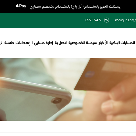
يمكنك التبرع باستخدام (أبل باي) باستخدام متصفح سفاري
0555172479
mosques.ca@
الحسابات البنكية
الأخبار
سياسة الخصوصية
اتصل بنا
إدارة حسابي
الإهداءات
حاسبة الز