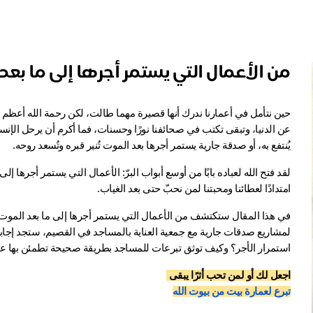
من الأعمال التي يستمر أجرها إلى ما بعد
يُنتفع به، أو صدقة جارية يستمر أجرها بعد الموت تُنير قبره وتُسعد روحه.
امتدادًا لعطائنا ومحبتنا لمن نحبّ حتى بعد الغياب.
استمرار الأجر؟ وكيف توثق تبرعات للمساجد بطريقة صحيحة تطمئن بها ع
اجعل لك أو لمن تحب أثرًا يبقى 
تبرع لعمارة بيت من بيوت الله