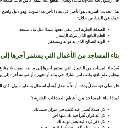
قال رسول الله ﷺ:«إذا مات الإنسان انقطع عنه عمله إلا من ثلاث: صدقة جاري
عمله في الدنيا، من خلال:
الصدقة الجارية التي يبقى نفعها ممتدًا مثل بناء مسجد
العلم النافع الذي يتركه الإنسان
الولد الصالح الذي يدعو له ويستغفر
بناء المساجد من الأعمال التي يستمر أجرها إلى 
وتعليم علمٍ نافع، يكتب لمن شارك في بنائه أو تجهيزه أو صيانته أجره إلى يو
فلو صلّى فيه مصلٍّ واحد، أو تعلَّم طفل آية، أو استظل به عابر سبيل، كان ل
لماذا بناء المساجد من أعظم الصدقات الجارية؟
كل صلاة تُصلى فيه تُكتب في ميزان حسناتك
كل آية قرآن تُقرأ فيه لك منها أجر
كل ذكر يُردد فيه يصل ثوابه لك
كل درس علم يُلقى فيه تُشارك في أجره