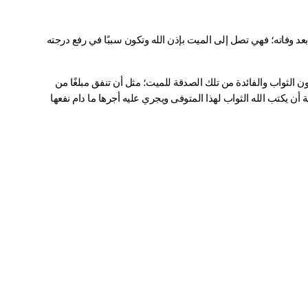
فضل الصدقة عن الميت من أعظم أعمال البر التي يُهديها الحي لمن يحب بعد وفاته؛ فهي تصل إلى الميت بإذن الله وتكون سببًا في رفع درجته 
والصدقة عن الميت تعني أن يتصدق الحي من ماله أو بعمل خير، بنية أن يكون الثواب والفائدة من تلك الصدقة للميت؛ مثل أن تنفق مبلغًا من 
المال، أو تساهم في بناء مسجد، أو تبني بئرًا، أو تتصدق بكسوة أو طعام، بنية أن يكتب الله الثواب لهذا المتوفى ويجري عليه أجرها ما دام نفعها 