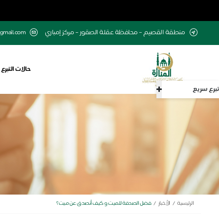
منطقة القصيم – محافظة عقلة الصقور – مركز إمباري
gmail.com
حالات التبرع
تبرع سريع
الرئيسية
الأخبار
فضل الصدقة للميت​ و كيف أتصدق عن ميت؟