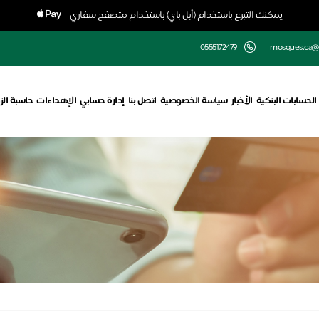
يمكنك التبرع باستخدام (أبل باي) باستخدام متصفح سفاري
0555172479
mosques.ca@
الحسابات البنكية
الأخبار
سياسة الخصوصية
اتصل بنا
إدارة حسابي
الإهداءات
حاسبة الز