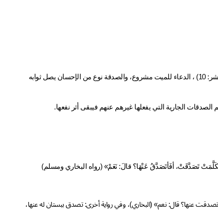
1. قوله تعالى: ﴿وَالَّذِينَ جَاءُوا مِن بَعْدِهِمْ يَقُولُونَ رَبَّنَا اغْفِرْ لَنَا وَلِإِخْوَانِنَا﴾ (الحشر: 10) ، الدعاء للميت مشروع، والصدقة نوع من الإحسان يصل ثوابه 
َكَلَّمَتْ تَصَدَّقَتْ، أفَأتَصَدَّقُ عَنْهَا؟ قالَ: نَعَمْ» (رواه البخاري ومسلم)
عن سعد بن عبادة رضي الله عنه: «قلت: يا رسول الله، إن أمي ماتت أفينفعها إن تصدقت عنها؟ قال: نعم» (البخاري)، وفي رواية أخرى: تصدق ببستان له عنها، 