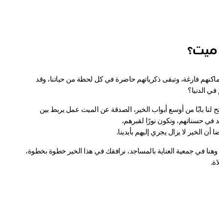
 ميت؟
عندما نفقد أشخاصًا أحببناهم، لا ينتهي حضورهم في قلوبنا برحيلهم. تظل أماكنهم فارغة، وتبقى ذكرياتهم حاضرة في كل لحظة من حياتنا، وقد 
في الدنيا؟
ديننا العظيم لم يترك قلوبنا دون باب يُطرَق، ولا شوقًا دون طريق يُسلك؛ فتح لنا بابًا من أوسع أبواب الخير، الصدقة عن الميت عمل يربط بين 
د في حسناتهم، وتكون نورًا لقبرهم،
إنّ أجمل ما نقدّمه لمن رحلوا هو أثر يبقى، وعمل صالح يكتب لهم كل يوم،  وهنا في جمعية العناية بالمساجد، نرافقك في هذا الخير خطوة بخطوة، 
ة.