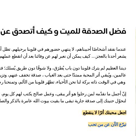
فضل الصدقة للميت​ و كيف أتصدق عن
يشعر أحدنا بالعجز… كيف يمكن أن نعبر لهم عن وفائنا بعد أن انقطع عملهم 
عالمين، ويُبقي أثر المحبة ممتدًا حتى بعد الغياب ، صدقة تخفف عنهم، وتزي
 وهي في الوقت ذاته بركة لنا نحن الأحياء، تطهّر قلوبنا من الألم، وتمنحنا رضا أن الخير لا يزال يجري إليهم بأيدينا.
لنحوّل حنينك إلى صدقة جارية تبقى ما بقيت بيوت الله عامرة بالذكر والصلا
اجعل محبتك أثرًا لا ينقطع 
تبرّع الآن عن من تحب