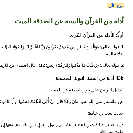
تبرع الآن 
أدلة من القرآن والسنة عن الصدقة للميت
أولًا: الأدلة من القرآن الكريم
بدلالة السنة.
2. قوله تعالى: ﴿وَنَكْتُبُ مَا قَدَّمُوا وَآثَارَهُمْ﴾ (يس: 12) ، قال العلماء: من آثارهم الصدقات الجارية التي يفعلها غيرهم عنهم فيبقى أثر نفعها.
ثانيًا: أدلة من السنة النبوية الصحيحة
الدليل الأوضح على جواز الصدقة عن الميت:
عن عائشة رضي الله عنها: «أنَّ رَجُلًا قالَ: إنَّ أُمِّي افْتُلِتَتْ نَفْسُهَا، وأُرَاهَا لو ت
حديث سعد بن عبادة:
فقبله النبي ﷺ.