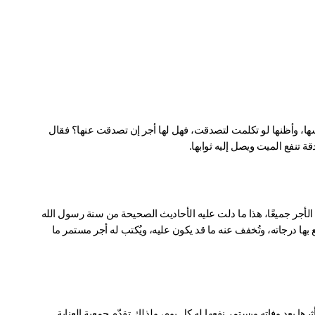
عن عائشة رضي الله عنها قالت: أن رجلاً قال للنبي ﷺ: إن أمي افتلتت نفسها، وأظنها لو تكلمت لتصدقت، فهل لها أجر إن تصدقت عنها؟ فقال 
 تنفع الميت ويصل إليه ثوابها.
نعم، الصدقة تصل للميت، ويشرع أن يتصدق الحي عن الميت، ويُرجى لهما الأجر جميعًا، هذا ما دلت عليه الأحاديث الصحيحة من سنة رسول الله 
ﷺ، وأجمع عليه علماء الأمة، فالميت ينتفع بما يُهدى إليه من صدقات، وتُرفع بها درجاته، وتُخفف عنه ما قد يكون عليه، ويُكتب له أجر مستمر ما 
لأن الميت انقطع عمله بعد رحيله، فإن أفضل صدقة للميت هي التي يبقى أثرها بعد وفاته ويستمر نفعها له كل يوم، ولذلك تقدّم جمعية العناية 