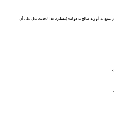
قال ﷺ: «إذا مات الإنسان انقطع عنه عمله إلا من ثلاث: صدقة جارية، أو علم ينتفع به، أو ولد صالح يدعو له» (مسلم)، هذا الحديث يدل على أن 
.
.