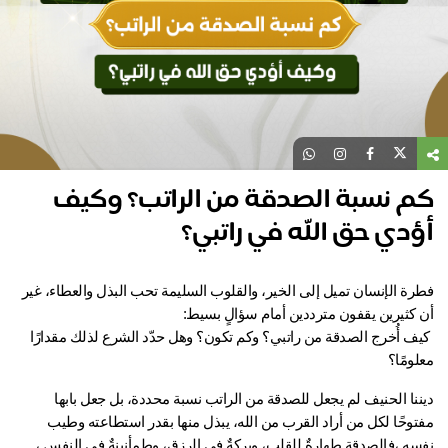
م نسبة الصدقة من الراتب؟ وكيف
دي حق الله في راتبي؟
فطرة الإنسان تميل إلى الخير، والقلوب السليمة تحب البذل والعطاء، غير 
 كثيرين يقفون مترددين أمام سؤالٍ بسيط:
 كيف أُخرج الصدقة من راتبي؟ وكم تكون؟ وهل حدّد الشرع لذلك مقدارًا 
ومًا؟
ديننا الحنيف لم يجعل للصدقة من الراتب نسبة محددة، بل جعل بابها 
مفتوحًا لكل من أراد القرب من الله، يبذل منها بقدر استطاعته وطيب 
نفسه ،فالصدقة طهارةٌ للقلب، وبركةٌ في الرزق، وطمأنينةٌ في النفس ، 