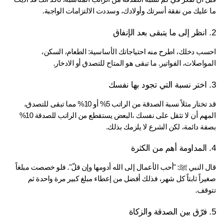
 عليك من نفقة أسرتك وأولادك، وسددت الالتزامات الواجبة.
احسب دخلك، اطرح منه احتياجاتك الأساسية: الطعام، السكن، 
واصلات، الفواتير. ما تبقى هو المتاح للتصدق أو الادخار.
قد تختار مثلاً نسبة الصدقة من الراتب 5% أو 10% مما تبقى للتصدق، 
المهم أن لا تثقل على نفسك ،البعض يستقطع من الراتب للصدقة 10% 
فة دائمة، لكن الشرع لا يلزمك بذلك.
قال النبي ﷺ: "أحب الأعمال إلى الله أدومها وإن قلّ". فلو خصصت مبلغاً 
صغيراً ثابتاً كل شهر، فذلك أفضل من إعطاء مبلغ كبير مرة واحدة ثم 
وقف.