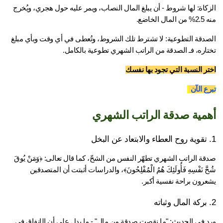
الزكاة: لها شروط - أن يبلغ المال النصاب، ويمر عليه حول هجري، ويُخرج 
مال الخاضع.
الصدقة التطوعية: لا تشترط تلك الشروط، وتُعطى في أي وقت وبأي مبلغ 
تاره، فـ الصدقة من الراتب الشهري تطوعية بالكامل.
تر النسبة التي تجود بها نفسك
ع الآن 
مية صدقة الراتب الشهري
صدقة الراتب الشهري تطهّر النفس من الشحّ، كما قال تعالى: ﴿وَمَنْ يُوقَ 
شُحَّ نَفْسِهِ فَأُولَئِكَ هُمُ الْمُفْلِحُونَ﴾، والدراسات أثبتت أن المتصدقين 
عرون براحة نفسية أكبر.
ورد في الحديث: "ما نقصت صدقة من مال" - ما يدل على أن الإنفاق في 