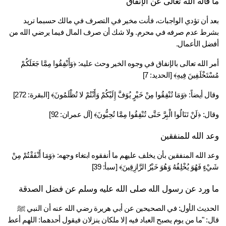
 قاله الله تعالى عن الإنفاق
بعد أن تؤدي الواجبات، فأنت مخير في التصرف في مالك حسبما تريد 
بشرط عدم صرفه في محرم. ولا شك أن صرف المال فيما يرضي الله من 
ضل الأعمال.
أمر الله تعالى بالإنفاق في وجوه الخير وحث عليه: ﴿وَأَنْفِقُوا مِمَّا جَعَلَكُمْ 
ْتَخْلَفِينَ فِيهِ﴾ [الحديد: 7]
 أيضاً: ﴿وَمَا تُنْفِقُوا مِنْ خَيْرٍ يُوَفَّ إِلَيْكُمْ وَأَنْتُمْ لا تُظْلَمُونَ﴾ [البقرة: 272]
: ﴿لَنْ تَنَالُوا الْبِرَّ حَتَّى تُنْفِقُوا مِمَّا تُحِبُّونَ﴾ [آل عمران: 92]
د الله للمنفقين
وعد الله المنفقين بأن يخلف عليهم ما أنفقوه ابتغاء وجهه: ﴿وَمَا أَنْفَقْتُمْ مِنْ 
ءٍ فَهُوَ يُخْلِفُهُ وَهُوَ خَيْرُ الرَّازِقِينَ﴾ [سبأ: 39]
 ورد عن رسول الله صلى الله عليه وسلم عن فضل الصدقة 
الحديث الأول: في الصحيحين عن أبي هريرة رضي الله عنه أن النبي ﷺ 
قال: "ما من يوم يصبح العباد فيه إلا ملكان ينزلان فيقول أحدهما: اللهم أعط 