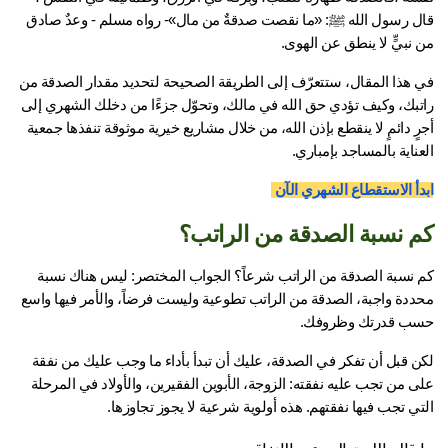
قال رسول الله ﷺ: «ما نقصت صدقةٌ من مال»- رواه مسلم - وعدٌ صادق 
نبيٍّ لا ينطق عن الهوى.
في هذا المقال، ستتعرّف إلى الطريقة الصحيحة لتحديد مقدار الصدقة من 
راتبك، وكيف تؤدي حق الله في مالك، وتحوّل جزءًا من دخلك الشهري إلى 
أجرٍ دائمٍ لا ينقطع بإذن الله، من خلال مشاريع خيرية موثوقة تنفذها جمعية 
ناية بالمساجد بإمباري.
دأ الاستقطاع الشهري الآن 
 نسبة الصدقة من الراتب؟
كم نسبة الصدقة من الراتب شرعاً؟ الجواب المختصر: ليس هناك نسبة 
محددة واجبة، الصدقة من الراتب تطوعية وليست فرضاً، والأمر فيها واسع 
ب قدرتك وظروفك.
لكن قبل أن تفكر في الصدقة، عليك أن تبدأ بأداء ما وجب عليك من نفقة 
على من تجب عليه نفقته: الزوجة، الأبوين الفقيرين، والأولاد في المرحلة 
ي تجب فيها نفقتهم. هذه أولوية شرعية لا يجوز تجاوزها.