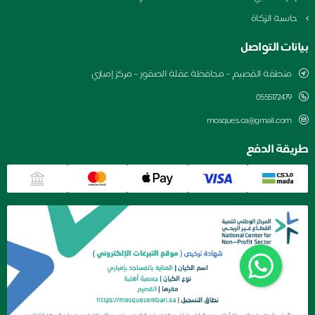
اسبة الزكاة
نات التواصل
منطقة القصيم – محافظة عقلة الصقور – مركز إمباري
0555172479
mosques.ca@gmail.com
قة الدفع