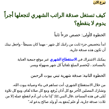
ع الان
كيف تستغل صدقة الراتب الشهري لتجعلها أجراً 
وم لا ينقطع؟
خطوة الأولى: خصص جزءاً ثابتاً
ابدأ بتخصيص جزء ثابت من راتبك كل شهر - مهما كان بسيطاً - واجعل نيتك 
 تكون هذه صدقة جارية.
كنك الاشتراك في 
الاستقطاع الشهري
 عبر موقع جمعية العناية 
مساجد ، ليُخصم المبلغ تلقائياً كل شهر بسهولة ويسر.
خطوة الثانية: صدقة شهرية تبني بيوت الرحمن
من خلال الاستقطاع الشهري، أنت تساهم في بناء وصيانة بيوت الله، 
وتشارك المصلين الأجر مع كل أذان يُرفع، ومع كل صلاة تُقام، ومع كل تلاوة 
تُتلى في هذه المساجد ،قال النبي ﷺ: "إذا مات ابن آدم انقطع عمله إلا من 
ث: صدقة جارية، أو علم يُنتفع به، أو ولد صالح يدعو له."