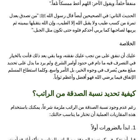
قاً خلفاً، ويقول الآخر: اللهم أعط ممسكاً تلفاً."
الحديث الثاني: في الصحيحين أيضاً قال رسول الله ﷺ: "من تصدق بعدل 
تمرة من كسب طيب ولا يقبل الله إلا الطيب، وإن الله يتقبلها بيمينه ثم 
بيها لصاحبها كما يربي أحدكم فلوه حتى تكون مثل الجبل."
خلاصة 
عليك أن تنفق على من تجب عليك نفقته، وما بقي بعد ذلك فأنت بالخيار 
في التصرف فيه ما دام في حدود أوامر الشرع. ولم يرد ما يدل على تحديد 
مبلغ معين يُصرف في وجوه الخير، بل الأمر واسع. وكلما استطاع المسلم 
نفاق فيما يرضي الله فهو أفضل وأعظم ثواباً.
فية تحديد نسبة الصدقة من الراتب؟
رغم عدم وجود نسبة الصدقة من الراتب ملزمة شرعاً، يمكنك باستخدام 
 المقاربات العملية أن تختار ما يناسب حالتك:
قبل أن تفكر في كم نسبة الصدقة من الراتب المناسبة، تأكد أنك قد أديت 