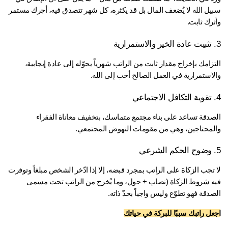
سبيل الله لا يُضعف المال بل قد يكثره، كل شهر تتصدق فيه، أجرك مستمر 
رك ثابت.
التزامك بإخراج مقدار ثابت من الراتب شهرياً يحوّله إلى عادة إيجابية، 
لاستمرارية في العمل الصالح أحب إلى الله.
الصدقة تساعد على بناء مجتمع متماسك، بتخفيف معاناة الفقراء 
لمحتاجين، وهي من مقومات النهوض المجتمعي.
لا تجب الزكاة على الراتب بمجرد قبضه، إلا إذا ادّخر الشخص مبلغاً وتوفرت 
فيه شروط الزكاة (نصاب + حول، وما يُخرج من الراتب تحت مسمى 
دقة فهو تطوّع وليس واجباً بحدّ ذاته.
ل راتبك سببًا للبركة في حياتك