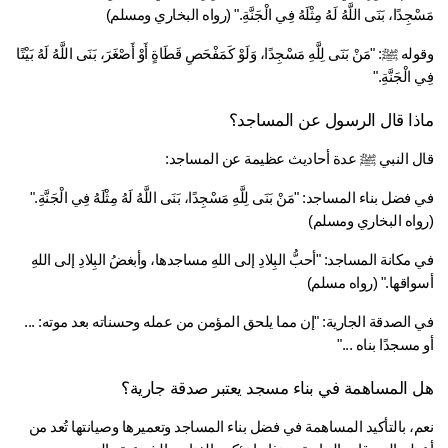
ْجِدًا، بَنَى اللَّهُ لَهُ مِثْلَهُ فِي الْجَنَّةِ." (رواه البخاري ومسلم)
وقوله ﷺ: "مَنْ بَنَى لِلَّهِ مَسْجِدًا، وَلَوْ كَمَفْحَصِ قَطَاةٍ أَوْ أَصْغَرَ، بَنَى اللَّهُ لَهُ بَيْتًا 
الْجَنَّةِ."
ذا قال الرسول عن المساجد؟
ل النبي ﷺ عدة أحاديث عظيمة عن المساجد:
في فضل بناء المساجد: "مَنْ بَنَى لِلَّهِ مَسْجِدًا، بَنَى اللَّهُ لَهُ مِثْلَهُ فِي الْجَنَّةِ." 
واه البخاري ومسلم)
في مكانة المساجد: "أحبُّ البِلادِ إلى اللهِ مساجدها، وأبغضُ البِلادِ إلى اللهِ 
واقها." (رواه مسلم)
في الصدقة الجارية: "إن مما يلحق المؤمن من عمله وحسناته بعد موته: ... 
مسجدًا بناه ..."
 المساهمة في بناء مسجد يعتبر صدقة جارية؟
نعم، بالتأكيد المساهمة في فضل بناء المساجد وتعميرها وصيانتها تُعد من 