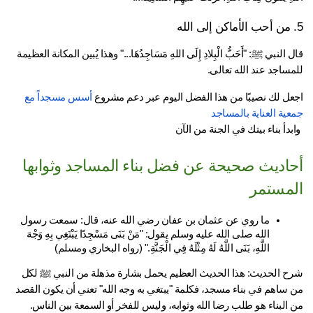
قال النبي ﷺ: "أَحَبُّ الْبِلادِ إِلَى اللهِ مَسَاجِدُهَا..." وهذا يُبين المكانة العظيمة 
ساجد عند الله تعالى.
عل لك نصيبًا من هذا الفضل اليوم عبر دعم مشروع 
أسس مسجداً مع 
ية العناية بالمساجد
بدأ بناء بيتك في الجنة من الآن
أحاديث صحيحة عن فضل بناء المساجد وثوابها 
مستمر
ما روي عن عثمان بن عفان رضي الله عنه، قال: سمعت رسول 
الله صلى الله عليه وسلم يقول: "مَنْ بَنَى مَسْجِدًا يَبْتَغِي بِهِ وَجْهَ 
اللَّهِ، بَنَى اللَّهُ لَهُ مِثْلَهُ فِي الْجَنَّةِ." (رواه البخاري ومسلم)
شرح الحديث: هذا الحديث العظيم يحمل بشارة مذهلة من النبي ﷺ لكل 
من ساهم في بناء مسجد، فكلمة "يبتغي به وجه الله" تعني أن يكون القصد 
 البناء هو طلب رضا الله وثوابه، وليس للفخر أو السمعة بين الناس.