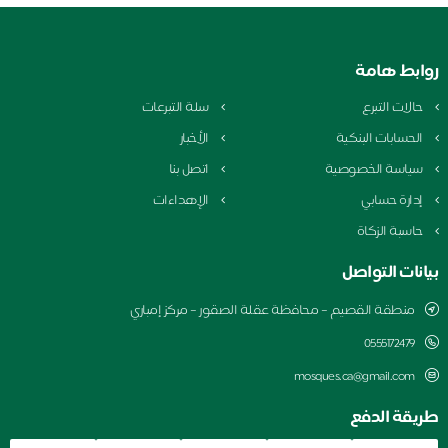
بط هامة
الات التبرع
سلة التبرعات
لحسابات البنكية
الأخبار
ياسة الخصوصية
اتصل بنا
دارة حسابي
الإهداءات
اسبة الزكاة
نات التواصل
منطقة القصيم – محافظة عقلة الصقور – مركز إمباري
0555172479
mosques.ca@gmail.com
قة الدفع