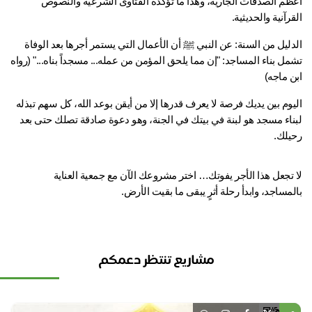
أعظم الصدقات الجارية، وهذا ما تؤكده الفتاوى الشرعية والنصوص 
رآنية والحديثية.
الدليل من السنة: عن النبي ﷺ أن الأعمال التي يستمر أجرها بعد الوفاة 
تشمل بناء المساجد: "إن مما يلحق المؤمن من عمله... مسجداً بناه..." (رواه 
 ماجه)
اليوم بين يديك فرصة لا يعرف قدرها إلا من أيقن بوعد الله، كل سهم تبذله 
لبناء مسجد هو لبنة في بيتك في الجنة، وهو دعوة صادقة تصلك حتى بعد 
يلك.
لا تجعل هذا الأجر يفوتك… اختر مشروعك الآن مع جمعية العناية 
مساجد، وابدأ رحلة أثرٍ يبقى ما بقيت الأرض.
مشاريع تنتظر دعمكم