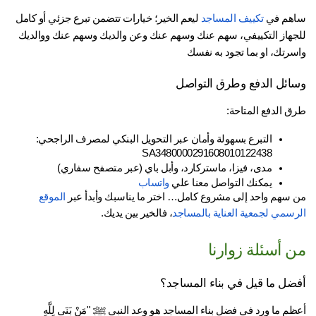
هم في 
تكييف المساجد
 ليعم الخير؛ خيارات تتضمن تبرع جزئي أو كامل 
للجهاز التكييفي، سهم عنك وسهم عنك وعن والديك وسهم عنك ووالديك 
سرتك، او بما تجود به نفسك
ائل الدفع وطرق التواصل
ق الدفع المتاحة:
التبرع بسهولة وأمان عبر التحويل البنكي لمصرف الراجحي: 
SA3480000291608010122438
مدى، فيزا، ماستركارد، وأبل باي (عبر متصفح سفاري)
يمكنك التواصل معنا علي 
واتساب
 سهم واحد إلى مشروع كامل… اختر ما يناسبك وأبدأ عبر
 الموقع 
رسمي لجمعية العناية بالمساجد
، فالخير بين يديك.
 أسئلة زوارنا
ضل ما قيل في بناء المساجد؟
أعظم ما ورد في فضل بناء المساجد هو وعد النبي ﷺ: "مَنْ بَنَى لِلَّهِ 