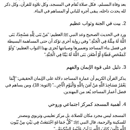
بعد وفاة المسلم،  فكل صلاة تُقام في المسجد، وكل تلاوة للقرآن، وكل ذكر 
 يحدث داخله، يبقى أجره للباني أو المساهم في البناء.
ورد في الحديث الصحيح وعد النبي ﷺ العظيم: "مَنْ بَنَى لِلَّهِ مَسْجِدًا، بَنَى 
اللَّهُ لَهُ مِثْلَهُ فِي الْجَنَّةِ." وفي رواية أخرى تؤكد أن حتى المساهمة البسيطة 
في فضل بناء المساجد وتعميرها وصيانتها تُجزى بهذا الثواب العظيم: "وَلَوْ 
فْحَصِ قَطَاةٍ أَوْ أَصْغَرَ، بَنَى اللَّهُ لَهُ بَيْتًا فِي الْجَنَّةِ."
يذكر القرآن الكريم أن عمارة المساجد دلالة على الإيمان الحقيقي: "إِنَّمَا 
يَعْمُرُ مَسَاجِدَ اللَّهِ مَنْ آمَنَ بِاللَّهِ وَالْيَوْمِ الْآخِرِ..." (التوبة: 18)، ومن يساهم في 
ل أعمار المساجد يُعد من المهتدين.
المسجد ليس مجرد مكان للصلاة، بل مركز تعليمي وتربوي ومصدر 
للسكينة والرحمة، قال النبي ﷺ: "كُلُّ جَمَاعَةٍ اجْتَمَعَتْ فِي بَيْتٍ مِنْ بُيُوتِ 
ّهِ يَتْلُونَ كِتَابَ اللَّهِ، نَزَلَتْ عَلَيْهِمُ السَّكِينَةُ..."