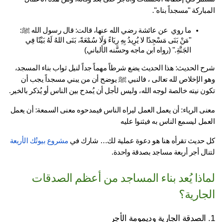
باركة "مسجداً بناه".
ما روي  عن عائشة رضي الله عنها، قالت: قال رسول الله ﷺ: 
"مَنْ بَنَى مَسْجِدًا لا يُرِيدُ بِهِ رِيَاءً وَلَا سُمْعَةً، بَنَى اللهُ لَهُ بَيْتًا فِي 
الجَنَّةِ." (رواه ابن ماجه وحسَّنه الألباني)
شرح الحديث: هذا الحديث يضع شرطاً مهماً جداً لنيل ثواب بناء المسجد، 
وهو الإخلاص لله تعالى ، فالنبي ﷺ يوضح أن من يبني مسجداً يجب أن 
ن نيته خالصة لوجه الله، وليس لأجل أن يُمدح بين الناس أو يُذكر بالخير.
معنى الرياء: أن يعمل العمل ليراه الناس فيمدحوه معنى السمعة: أن يعمل 
مل ليسمع الناس به فيثنوا عليه
 حديث تقرأه هنا هو دعوة عملية لك… شارك في 
مشروع بيوتُك الأربعة
نال أجر أربعة مساجد بصدقة واحدة.
لماذا يُعد بناء المساجد من أعظم الصدقات 
جارية؟