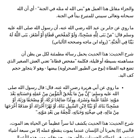
والجزاء مقابل هذا العمل هو "بنى الله له مثله في الجنة" - أي أن الله 
انه وتعالى سيبني للمتبرع بيتاً في الجنة.
ما روي عن جابر بن عبد الله رضي الله عنه، أن رسول الله صلى الله عليه 
وسلم قال: "مَنْ بَنَى لِلَّهِ مَسْجِدًا، وَلَوْ كَمَفْحَصِ قَطَاةٍ أَوْ أَصْغَرَ، بَنَى اللَّهُ لَهُ 
ْتًا فِي الْجَنَّةِ." (رواه ابن ماجه وصححه الألباني)
شرح الحديث: هذا الحديث يحمل رسالة مطمئنة لكل من يظن أن 
مساهمته بسيطة أو قليلة، فكلمة "مفحص قطاة" تعني العش الصغير الذي 
تضع فيه القطاة (نوع من الطيور الصحراوية) بيضها - وهو لا يتجاوز حجم 
 اليد.
ما روي عن أبي هريرة رضي الله عنه، قال: قال رسول الله صلى 
الله عليه وسلم: "إِنَّ مِنْ مَا يَلْحَقُ الْمُؤْمِنَ مِنْ عَمَلِهِ وَحَسَنَاتِهِ بَعْدَ 
مَوْتِهِ: عَلَمًا عَلَّمَهُ ونَشَرَهُ، وولَدًا صَالِحًا تَرَكَهُ، أوْ مِصْحَفًا وَرَثَهُ، أوْ 
مَسْجِدًا بَنَاهُ، أوْ بَيْتًا لِابْنِ السَّبِيلِ بَنَاهُ، أوْ نَهْرًا أَجْرَاهُ، أوْ صَدَقَةً أَخْرَجَهَا 
مِنْ مَالِهِ، فِي صِحَّتِهِ وَحَيَاتِهِ، تُلْحِقُهُ مِن بَعْدِ مَوْتِهِ."
شرح الحديث: هذا الحديث يكشف لنا سراً عظيماً عن الحياة بعد الموت، 
فالنبي ﷺ يخبرنا أن الإنسان عندما يموت ينقطع عمله إلا من سبعة أشياء 
تستمر في إعطائه الحسنات والأجر حتى بعد وفاته، ومن هذه الأعمال 