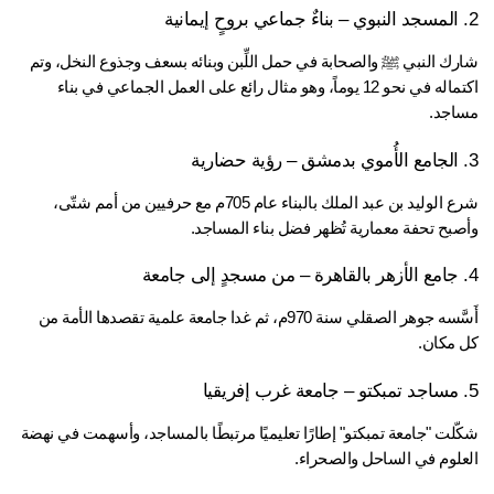
شارك النبي ﷺ والصحابة في حمل اللِّبن وبنائه بسعف وجذوع النخل، وتم 
اكتماله في نحو 12 يوماً، وهو مثال رائع على العمل الجماعي في بناء 
اجد.
شرع الوليد بن عبد الملك بالبناء عام 705م مع حرفيين من أمم شتّى، 
صبح تحفة معمارية تُظهر فضل بناء المساجد.
أَسَّسه جوهر الصقلي سنة 970م، ثم غدا جامعة علمية تقصدها الأمة من 
 مكان.
شكّلت "جامعة تمبكتو" إطارًا تعليميًا مرتبطًا بالمساجد، وأسهمت في نهضة 
علوم في الساحل والصحراء.