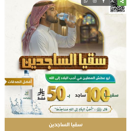
صد
سقيا الساجدين