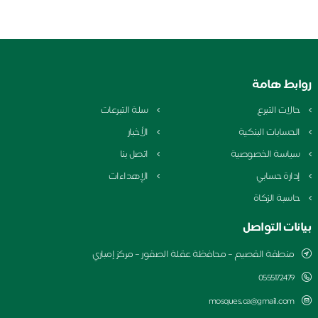
بط هامة
الات التبرع
سلة التبرعات
لحسابات البنكية
الأخبار
ياسة الخصوصية
اتصل بنا
دارة حسابي
الإهداءات
اسبة الزكاة
نات التواصل
منطقة القصيم – محافظة عقلة الصقور – مركز إمباري
0555172479
mosques.ca@gmail.com