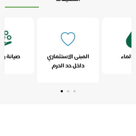
التصنيفات
اء
المبنى الاستثماري
صيانة وتشغ
داخل حد الحرم