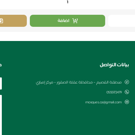
اضافة
بيانات التواصل
ط
منطقة القصيم – محافظة عقلة الصقور – مركز إمباري
0555172479
mosques.ca@gmail.com