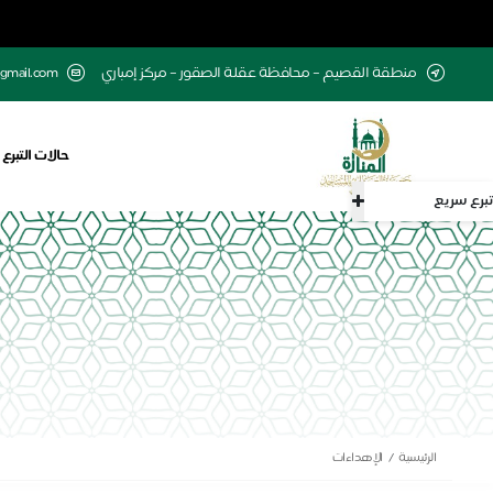
منطقة القصيم – محافظة عقلة الصقور – مركز إمباري
gmail.com
حالات التبرع
تبرع سريع
الرئيسية
الإهداءات