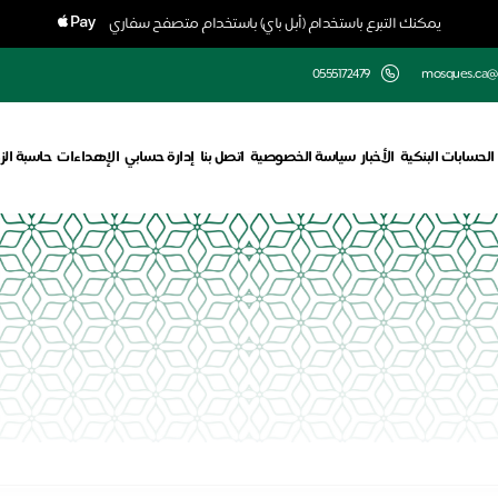
يمكنك التبرع باستخدام (أبل باي) باستخدام متصفح سفاري
0555172479
mosques.ca@
الحسابات البنكية
الأخبار
سياسة الخصوصية
اتصل بنا
إدارة حسابي
الإهداءات
حاسبة الز