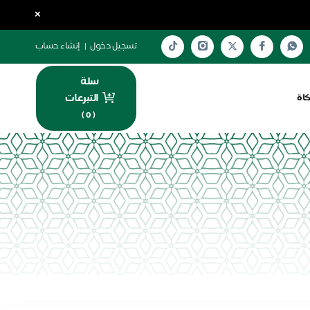
×
تسجيل دخول
|
إنشاء حساب
سلة
التبرعات
كاة
)
0
(