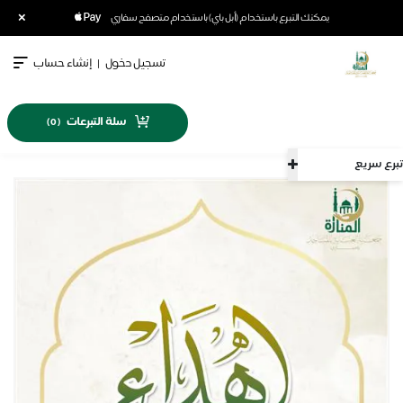
×
يمكنك التبرع باستخدام (أبل باي) باستخدام متصفح سفاري
تسجيل دخول
|
إنشاء حساب
سلة التبرعات
)
0
(
تبرع سريع