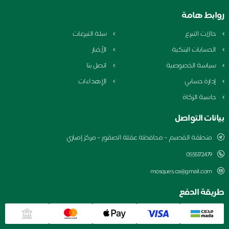
روابط هامة
حالات التبرع
سلة التبرعات
الحسابات البنكية
الأخبار
سياسة الخصوصية
اتصل بنا
إدارة حسابي
الإهداءات
حاسبة الزكاة
بيانات التواصل
منطقة القصيم – محافظة عقلة الصقور – مركز إمباري
0555172479
mosques.ca@gmail.com
طريقة الدفع