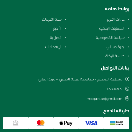
روابط هامة
حالات التبرع
سلة التبرعات
الحسابات البنكية
الأخبار
سياسة الخصوصية
اتصل بنا
إدارة حسابي
الإهداءات
حاسبة الزكاة
بيانات التواصل
منطقة القصيم – محافظة عقلة الصقور – مركز إمباري
0555172479
mosques.ca@gmail.com
طريقة الدفع