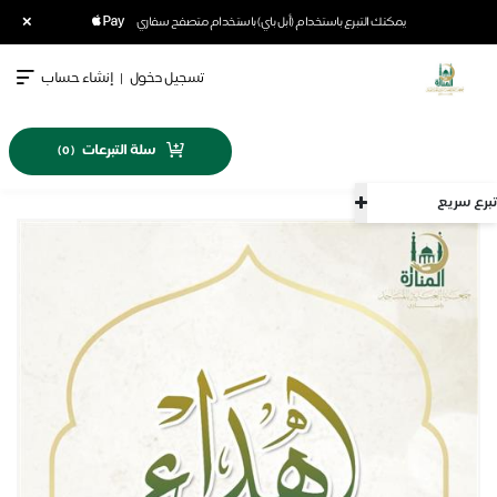
×
يمكنك التبرع باستخدام (أبل باي) باستخدام متصفح سفاري
تسجيل دخول
|
إنشاء حساب
سلة التبرعات
)
0
(
تبرع سريع