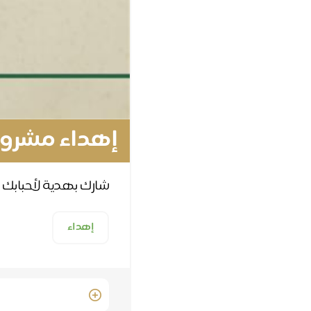
إهداء مشروع 
شارك بهدية لأحبابك 
إهداء
Quantity