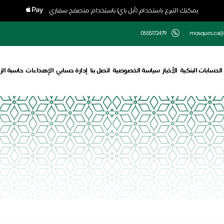
يمكنك التبرع باستخدام (أبل باي) باستخدام متصفح سفاري
0555172479
mosques.ca@
الحسابات البنكية
الأخبار
سياسة الخصوصية
اتصل بنا
إدارة حسابي
الإهداءات
حاسبة الز