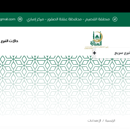
منطقة القصيم – محافظة عقلة الصقور – مركز إمباري
gmail.com
حالات التبرع
تبرع سريع
الرئيسية
الإهداءات