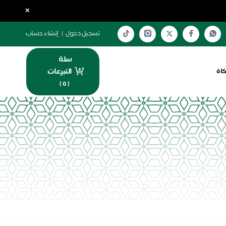
×
تسجيل دخول
|
إنشاء حساب
سلة
التبرعات
كاة
)
0
(