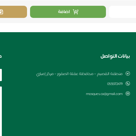
اضافة
بيانات التواصل
ط
منطقة القصيم – محافظة عقلة الصقور – مركز إمباري
0555172479
mosques.ca@gmail.com